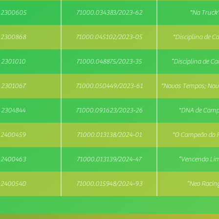
2300605
71000.034383/2023-62
"Na Truck
49b956f6f3
2300868
71000.045102/2023-05
"Disciplina de 
49b956f6f3d
2301010
71000.048875/2023-35
“Disciplina de C
49b956f6f3
2301067
71000.050449/2023-61
"Novos Tempos; No
49b956f6f3
2304844
71000.091623/2023-26
"DNA de Camp
49b956f6f3
2400459
71000.013138/2024-01
"O Campeão do F
49b956f6f3
2400463
71000.013139/2024-47
“Vencendo Lim
49b956f6f3
2400540
71000.015948/2024-93
“Neo Racin
49b956f6f3