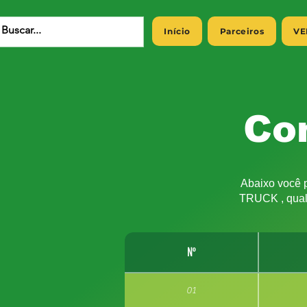
Início
Parceiros
VE
Co
Abaixo você 
TRUCK , qual
Nº
01