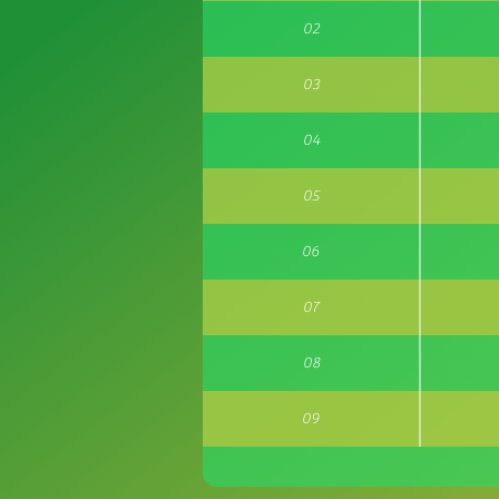
02
03
04
05
06
07
08
09