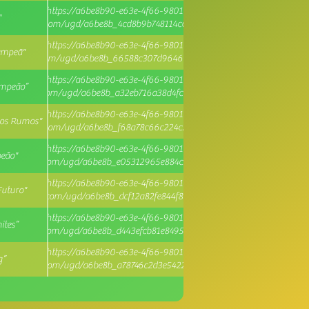
https://a6be8b90-e63e-4f66-9801-
"
d1.usrfiles.com/ugd/a6be8b_4cd8b9b748114c6dad4f85fbd37914b7.pdf
https://a6be8b90-e63e-4f66-9801-
Campeã"
1.usrfiles.com/ugd/a6be8b_66588c307d96460995cfaa16179ac35b.pdf
https://a6be8b90-e63e-4f66-9801-
ampeão”
d1.usrfiles.com/ugd/a6be8b_a32eb716a38d4fc394048c4a6ba97648.pdf
https://a6be8b90-e63e-4f66-9801-
vos Rumos"
d1.usrfiles.com/ugd/a6be8b_f68a78c66c224c23bc68ccadf34a3127.pdf
https://a6be8b90-e63e-4f66-9801-
eão"
d1.usrfiles.com/ugd/a6be8b_e05312965e884c2aaed4127f2187bb82.pdf
https://a6be8b90-e63e-4f66-9801-
uturo"
d1.usrfiles.com/ugd/a6be8b_dcf12a82fe844f84bdc8655c69ee818a.pdf
https://a6be8b90-e63e-4f66-9801-
ites”
d1.usrfiles.com/ugd/a6be8b_d443efcb81e8495e93104725a28aeb3d.pdf
https://a6be8b90-e63e-4f66-9801-
g”
d1.usrfiles.com/ugd/a6be8b_a78746c2d3e54223a90f9138b35f04f4.pdf