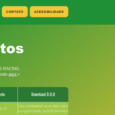
CONTATO
ACESSIBILIDADE
tos
AMS RACING
cando
aqui
<
jeto
Download D.O.U
https://a6be8b90-e63e-4f66-9801-
k 23”
d1.usrfiles.com/ugd/a6be8b_a4247f51664e4ca0801048433dbd6195.pdf