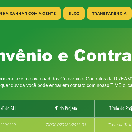
NHA GANHAR COM A GENTE
BLOG
TRANSPARÊNCIA
nvênio e Contra
poderá fazer o download dos Convênio e Contratos da DRE
quer dúvida você pode entrar em contato com nosso TIME cli
Nº do SLI
Nº do Projeto
Título do Pro
2300320
71000.020582/2023-93
“Fórmula Truc
49b956f6f3