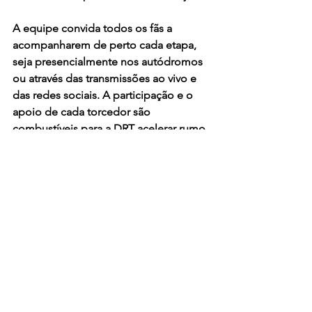
A equipe convida todos os fãs a 
acompanharem de perto cada etapa, 
seja presencialmente nos autódromos 
ou através das transmissões ao vivo e 
das redes sociais. A participação e o 
apoio de cada torcedor são 
combustíveis para a DRT acelerar rumo 
à vitória.​
A temporada 2025
Representa um marco na trajetória da 
Dreams Racing Truck. Com mudanças 
estratégicas e uma visão focada no 
futuro, a equipe está pronta para 
enfrentar os desafios e conquistar 
novos horizontes na Fórmula 