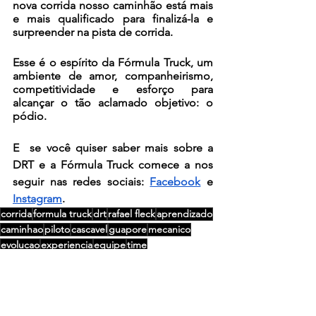
nova corrida nosso caminhão está mais 
e mais qualificado para finalizá-la e 
surpreender na pista de corrida.
Esse é o espírito da Fórmula Truck, um 
ambiente de amor, companheirismo, 
competitividade e esforço para 
alcançar o tão aclamado objetivo: o 
pódio.
E  se você quiser saber mais sobre a 
DRT e a Fórmula Truck comece a nos 
seguir nas redes sociais: 
Facebook
 e 
Instagram
.
corrida
formula truck
drt
rafael fleck
aprendizado
caminhao
piloto
cascavel
guapore
mecanico
evolucao
experiencia
equipe
time