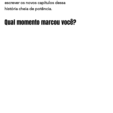
escrever os novos capítulos dessa 
história cheia de potência.
Qual momento marcou você?
Esses são apenas alguns dos grandes 
momentos que mostram por que a 
Fórmula Truck é tão amada. E você? 
Tem outro momento inesquecível? 
Conta pra gente nos comentários e 
compartilhe esse post com quem 
também vibra com os brutos das 
pistas!
automobilismo brasileiro
história da Fórmula Truck
corrida de caminhões
Interlagos
Guaporé
Cascavel
rivalidades do automobilismo