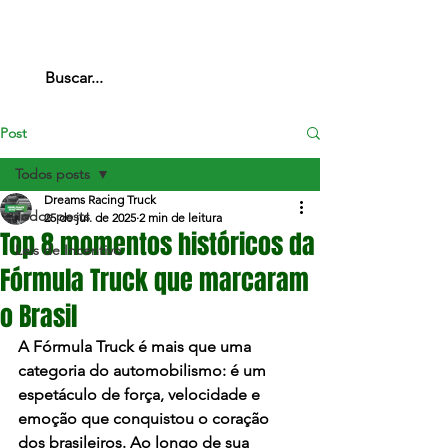
Post
Todos posts
Dreams Racing Truck
Todos posts
25 de jul. de 2025
2 min de leitura
Top 8 momentos históricos da
Leis de Incentivo
Fórmula Truck que marcaram
o Brasil
A Fórmula Truck é mais que uma 
categoria do automobilismo: é um 
espetáculo de força, velocidade e 
emoção que conquistou o coração 
dos brasileiros. Ao longo de sua 